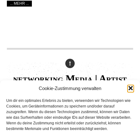
... MEHR ...
networking Media | Artist
Communication
Cookie-Zustimmung verwalten
Um dir ein optimales Erlebnis zu bieten, verwenden wir Technologien wie
© 2025 networking Media - Kai Manke
Cookies, um Geräteinformationen zu speichern und/oder darauf
Bei der Lutherbuche 30A, 22529 Hamburg / Germany - +49 171 830 4044
zuzugreifen. Wenn du diesen Technologien zustimmst, können wir Daten
wie das Surfverhalten oder eindeutige IDs auf dieser Website verarbeiten.
Wenn du deine Zustimmung nicht erteilst oder zurückziehst, können
bestimmte Merkmale und Funktionen beeinträchtigt werden.