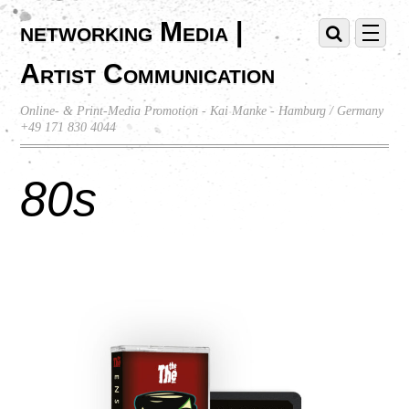
networking Media |
Artist Communication
Online- & Print-Media Promotion - Kai Manke - Hamburg / Germany
+49 171 830 4044
80s