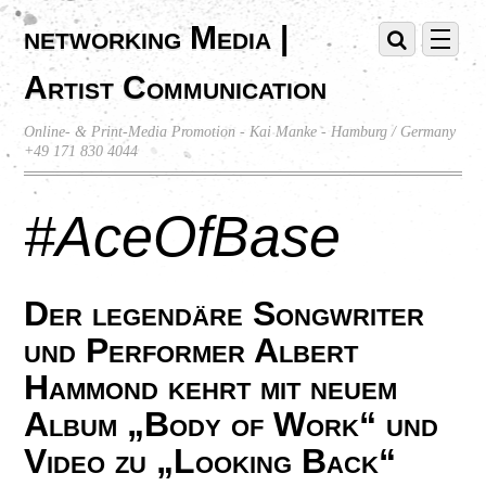
networking Media |
Artist Communication
Online- & Print-Media Promotion - Kai Manke - Hamburg / Germany
+49 171 830 4044
#AceOfBase
Der legendäre Songwriter
und Performer Albert
Hammond kehrt mit neuem
Album „Body of Work“ und
Video zu „Looking Back“