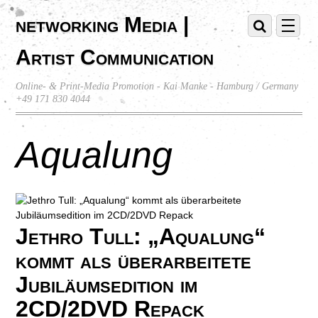
networking Media |
Artist Communication
Online- & Print-Media Promotion - Kai Manke - Hamburg / Germany
+49 171 830 4044
Aqualung
Jethro Tull: „Aqualung“
kommt als überarbeitete
Jubiläumsedition im
2CD/2DVD Repack