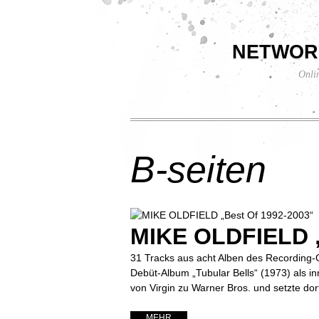
networ
Onli
B-seiten
MIKE OLDFIELD „
31 Tracks aus acht Alben des Recording-G
Debüt-Album „Tubular Bells“ (1973) als i
von Virgin zu Warner Bros. und setzte dor
... MEHR ...