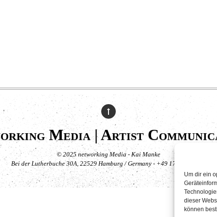
orking Media | Artist Communic
© 2025 networking Media - Kai Manke
Bei der Lutherbuche 30A, 22529 Hamburg / Germany - +49 171 830 4044
Um dir ein o
Geräteinfor
Technologien
dieser Websi
können best