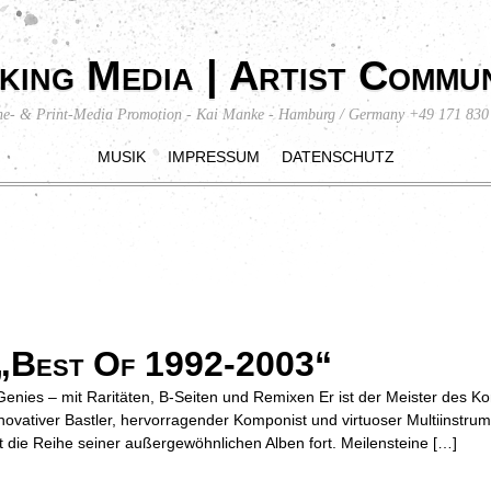
king Media | Artist Commun
ne- & Print-Media Promotion - Kai Manke - Hamburg / Germany +49 171 830
MUSIK
IMPRESSUM
DATENSCHUTZ
Best Of 1992-2003“
enies – mit Raritäten, B-Seiten und Remixen Er ist der Meister des Ko
nnovativer Bastler, hervorragender Komponist und virtuoser Multiinst
t die Reihe seiner außergewöhnlichen Alben fort. Meilensteine […]