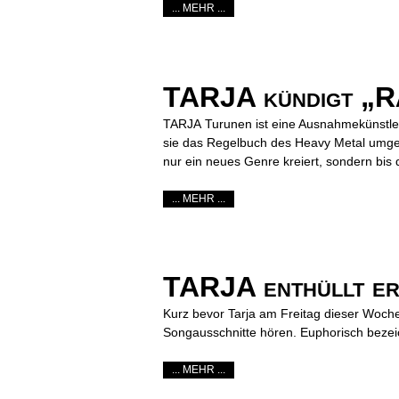
... MEHR ...
TARJA kündigt „R
TARJA Turunen ist eine Ausnahmekünstlerin
sie das Regelbuch des Heavy Metal umges
nur ein neues Genre kreiert, sondern bi
... MEHR ...
TARJA enthüllt er
Kurz bevor Tarja am Freitag dieser Woche 
Songausschnitte hören. Euphorisch bezeic
... MEHR ...