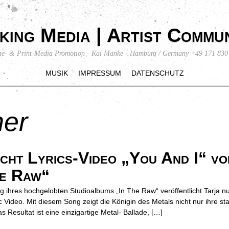
king Media | Artist Commun
ne- & Print-Media Promotion - Kai Manke - Hamburg / Germany +49 171 830
MUSIK
IMPRESSUM
DATENSCHUTZ
ner
ht Lyrics-Video „You And I“ vo
he Raw“
g ihres hochgelobten Studioalbums „In The Raw“ veröffentlicht Tarja nu
c Video. Mit diesem Song zeigt die Königin des Metals nicht nur ihre st
Resultat ist eine einzigartige Metal- Ballade, […]