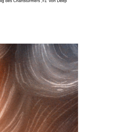
olg des Chartstürmers ‚=1‘ von Deep