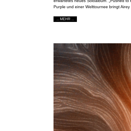
erwartetes neues Soloalbum. „Pushed to th
Purple und einer Welttournee bringt Airey
... MEHR ...