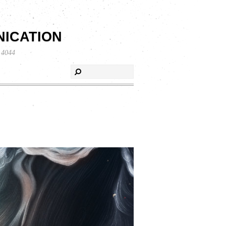
ication
 4044