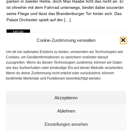
parken in zweiter Reihe, doch Max Raabe ficht das nicht an. Er
ist ohnehin mit dem Fahrrad unterwegs, bindet dabei souverän
seine Fliege und lässt das Brandenburger Tor hinter sich. Das
Palast Orchester spielt auf der […]
... MEHR ...
Cookie-Zustimmung verwalten
Um dir ein optimales Erlebnis zu bieten, verwenden wir Technologien wie
Cookies, um Geräteinformationen zu speichern und/oder darauf
zuzugreifen. Wenn du diesen Technologien zustimmst, können wir Daten
wie das Surfverhalten oder eindeutige IDs auf dieser Website verarbeiten.
Wenn du deine Zustimmung nicht erteilst oder zurückziehst, können
bestimmte Merkmale und Funktionen beeinträchtigt werden.
Akzeptieren
networking Media | Artist
Communication
Ablehnen
Einstellungen ansehen
© 2025 networking Media - Kai Manke
Bei der Lutherbuche 30A, 22529 Hamburg / Germany - +49 171 830 4044