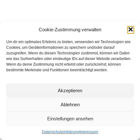
Cookie-Zustimmung verwalten
Um dir ein optimales Erlebnis zu bieten, verwenden wir Technologien wie
Cookies, um Geräteinformationen zu speichern und/oder darauf
networking Media | Artist
zuzugreifen. Wenn du diesen Technologien zustimmst, können wir Daten
wie das Surfverhalten oder eindeutige IDs auf dieser Website verarbeiten.
Communication
Wenn du deine Zustimmung nicht erteilst oder zurückziehst, können
bestimmte Merkmale und Funktionen beeinträchtigt werden.
© 2025 networking Media - Kai Manke
Bei der Lutherbuche 30A, 22529 Hamburg / Germany - +49 171 830 4044
Akzeptieren
Ablehnen
Einstellungen ansehen
Datenschutzerklärung
Impressum