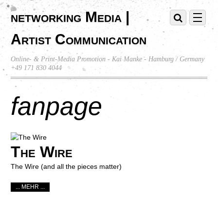
networking Media |
Artist Communication
Online- & Print-Media Promotion - Kai Manke - Hamburg / Germany
+49 171 830 4044
fanpage
The Wire
The Wire (and all the pieces matter)
... MEHR ...