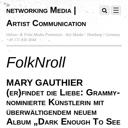
networking Media |
Artist Communication
Online- & Print-Media Promotion - Kai Manke - Hamburg / Germany
+49 171 830 4044
FolkNroll
MARY GAUTHIER
(er)findet die Liebe: Grammy-
nominierte Künstlerin mit
überwältigendem neuem
Album „Dark Enough To See