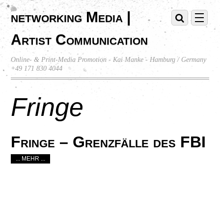
networking Media |
Artist Communication
Online- & Print-Media Promotion - Kai Manke - Hamburg / Germany
+49 171 830 4044
Fringe
Fringe – Grenzfälle des FBI
... MEHR ...