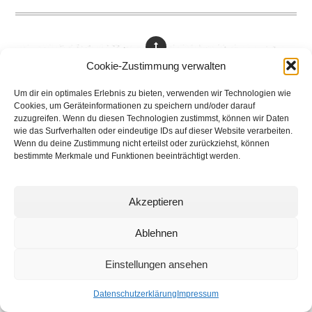
Cookie-Zustimmung verwalten
networking Media | Artist
Um dir ein optimales Erlebnis zu bieten, verwenden wir Technologien wie
Communication
Cookies, um Geräteinformationen zu speichern und/oder darauf
zuzugreifen. Wenn du diesen Technologien zustimmst, können wir Daten
© 2025 networking Media - Kai Manke
wie das Surfverhalten oder eindeutige IDs auf dieser Website verarbeiten.
Wenn du deine Zustimmung nicht erteilst oder zurückziehst, können
Bei der Lutherbuche 30A, 22529 Hamburg / Germany - +49 171 830 4044
bestimmte Merkmale und Funktionen beeinträchtigt werden.
Akzeptieren
Ablehnen
Einstellungen ansehen
Datenschutzerklärung
Impressum