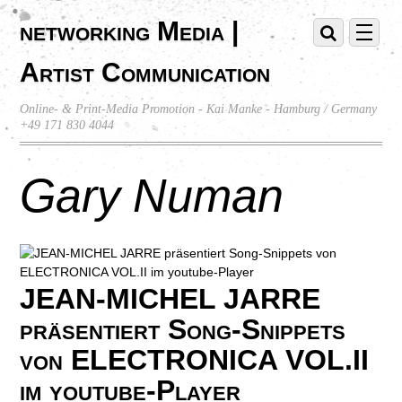
networking Media |
Artist Communication
Online- & Print-Media Promotion - Kai Manke - Hamburg / Germany
+49 171 830 4044
Gary Numan
JEAN-MICHEL JARRE
präsentiert Song-Snippets
von ELECTRONICA VOL.II
im youtube-Player