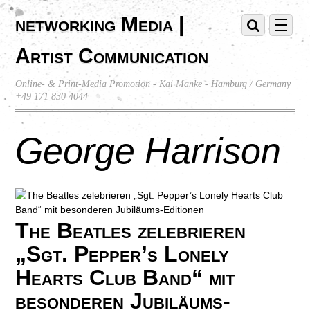
networking Media |
Artist Communication
Online- & Print-Media Promotion - Kai Manke - Hamburg / Germany
+49 171 830 4044
George Harrison
The Beatles zelebrieren
„Sgt. Pepper’s Lonely
Hearts Club Band“ mit
besonderen Jubiläums-