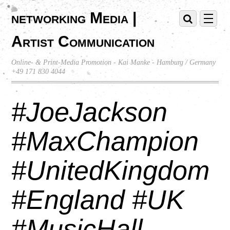
networking Media |
Artist Communication
Online- & Print-Media Promotion - Kai Manke - Hamburg / Germany
+49 171 830 4044
#JoeJackson
#MaxChampion
#UnitedKingdom
#England #UK
#MusicHall