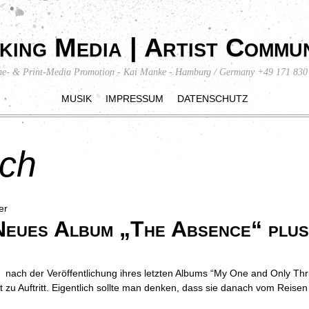
king Media | Artist Commun
ne- & Print-Media Promotion - Kai Manke - Hamburg / Germany +49 171 830
MUSIK
IMPRESSUM
DATENSCHUTZ
ich
eues Album „The Absence“ plus 
nach der Veröffentlichung ihres letzten Albums “My One and Only Thril
t zu Auftritt. Eigentlich sollte man denken, dass sie danach vom Reisen