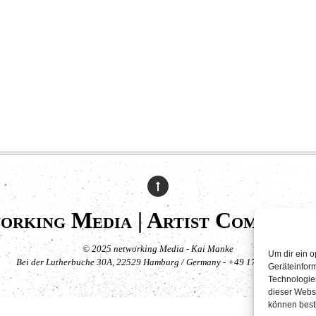
orking Media | Artist Communic
© 2025 networking Media - Kai Manke
Um dir ein o
Bei der Lutherbuche 30A, 22529 Hamburg / Germany - +49 171 830 4044
Geräteinfor
Technologien
dieser Websi
können best