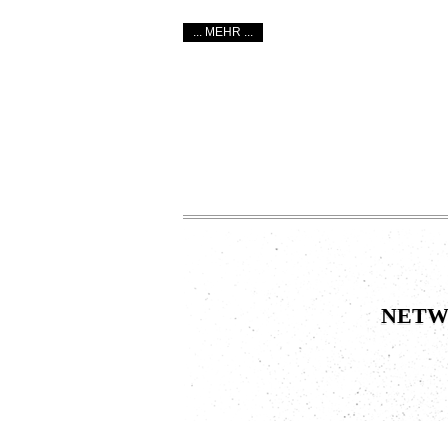
... MEHR ...
netw