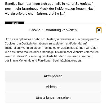
Bandjubiläum darf man sich ebenfalls in naher Zukunft auf
noch mehr brandneue Musik der Kultformation freuen! Nach
vierzig erfolgreichen Jahren, dreißig […]
... MEHR ...
Cookie-Zustimmung verwalten
Um dir ein optimales Erlebnis zu bieten, verwenden wir Technologien wie
Cookies, um Geräteinformationen zu speichern und/oder darauf
zuzugreifen. Wenn du diesen Technologien zustimmst, können wir Daten
wie das Surfverhalten oder eindeutige IDs auf dieser Website verarbeiten.
Wenn du deine Zustimmung nicht erteilst oder zurückziehst, können
bestimmte Merkmale und Funktionen beeinträchtigt werden.
Akzeptieren
networking Media | Artist
Communication
Ablehnen
Einstellungen ansehen
© 2025 networking Media - Kai Manke
Bei der Lutherbuche 30A, 22529 Hamburg / Germany - +49 171 830 4044