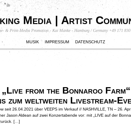
king Media | Artist Commun
ne- & Print-Media Promotion - Kai Manke - Hamburg / Germany +49 171 830
MUSIK
IMPRESSUM
DATENSCHUTZ
ive from the Bonnaroo Farm“ 
s zum weltweiten Livestream-Eve
ow seit 26.04.2021 über VEEPS im Verkauf // NASHVILLE, TN – 26. Apri
rtainer Jason Aldean auf zwei Konzertabende vor: mit „LIVE auf der Bo
zurück. […]