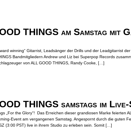
OD THINGS am Samstag mit Gas
„award winning“ Gitarrist, Leadsänger der Drills und der Leadgitarrist 
THINGS Bandmitgliedern Andrew und Liz bei Superpop Records zusamme
Schlagzeuger von ALL GOOD THINGS, Randy Cooke, […]
OOD THINGS samstags im Live
Songs „For the Glory“! Das Erreichen dieser grandiosen Marke feier
eaming-Event am vergangenen Samstag. Angespornt durch die guten
3:00 PST) live in ihrem Studio zu erleben sein. Somit […]