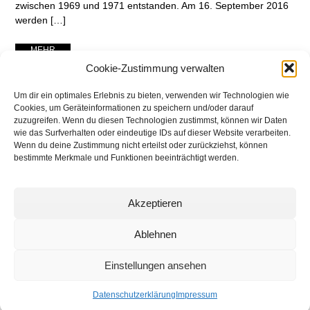
zwischen 1969 und 1971 entstanden. Am 16. September 2016
werden […]
... MEHR ...
Cookie-Zustimmung verwalten
Um dir ein optimales Erlebnis zu bieten, verwenden wir Technologien wie
Cookies, um Geräteinformationen zu speichern und/oder darauf
zuzugreifen. Wenn du diesen Technologien zustimmst, können wir Daten
wie das Surfverhalten oder eindeutige IDs auf dieser Website verarbeiten.
Wenn du deine Zustimmung nicht erteilst oder zurückziehst, können
bestimmte Merkmale und Funktionen beeinträchtigt werden.
Akzeptieren
networking Media | Artist
Communication
Ablehnen
Einstellungen ansehen
© 2025 networking Media - Kai Manke
Bei der Lutherbuche 30A, 22529 Hamburg / Germany - +49 171 830 4044
Datenschutzerklärung
Impressum