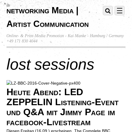
networking Media |
Artist Communication
Online- & Print-Media Promotion - Kai Manke - Hamburg / Germany
+49 171 830 4044
lost sessions
Heute Abend: LED
ZEPPELIN Listening-Event
und Q&A mit Jimmy Page im
facebook-Livestream
Diesen Freitag (16.09.) erscheinen „The Complete BBC