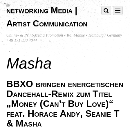
networking Media |
Artist Communication
Online- & Print-Media Promotion - Kai Manke - Hamburg / Germany
+49 171 830 4044
Masha
BBXO bringen energetischen
Dancehall-Remix zum Titel
„Money (Can’t Buy Love)“
feat. Horace Andy, Seanie T
& Masha