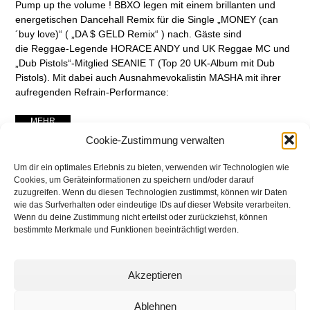
Pump up the volume ! BBXO legen mit einem brillanten und
energetischen Dancehall Remix für die Single „MONEY (can
´buy love)“ ( „DA $ GELD Remix“ ) nach. Gäste sind
die Reggae-Legende HORACE ANDY und UK Reggae MC und
„Dub Pistols“-Mitglied SEANIE T (Top 20 UK-Album mit Dub
Pistols). Mit dabei auch Ausnahmevokalistin MASHA mit ihrer
aufregenden Refrain-Performance:
... MEHR ...
Cookie-Zustimmung verwalten
Um dir ein optimales Erlebnis zu bieten, verwenden wir Technologien wie
Cookies, um Geräteinformationen zu speichern und/oder darauf
zuzugreifen. Wenn du diesen Technologien zustimmst, können wir Daten
wie das Surfverhalten oder eindeutige IDs auf dieser Website verarbeiten.
Wenn du deine Zustimmung nicht erteilst oder zurückziehst, können
bestimmte Merkmale und Funktionen beeinträchtigt werden.
Akzeptieren
networking Media | Artist
Communication
Ablehnen