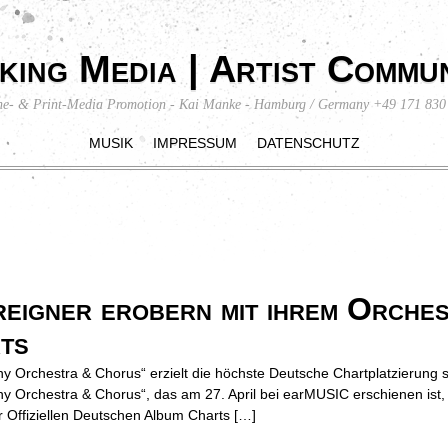
king Media | Artist Commun
ne- & Print-Media Promotion - Kai Manke - Hamburg / Germany +49 171 830
MUSIK
IMPRESSUM
DATENSCHUTZ
eigner erobern mit ihrem Orches
ts
y Orchestra & Chorus“ erzielt die höchste Deutsche Chartplatzierung 
y Orchestra & Chorus“, das am 27. April bei earMUSIC erschienen ist,
Offiziellen Deutschen Album Charts […]