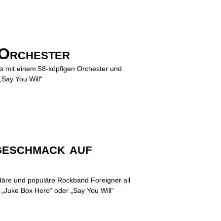
 Orchester
ts mit einem 58-köpfigen Orchester und
„Say You Will“
geschmack auf
däre und populäre Rockband Foreigner all
 „Juke Box Hero“ oder „Say You Will“