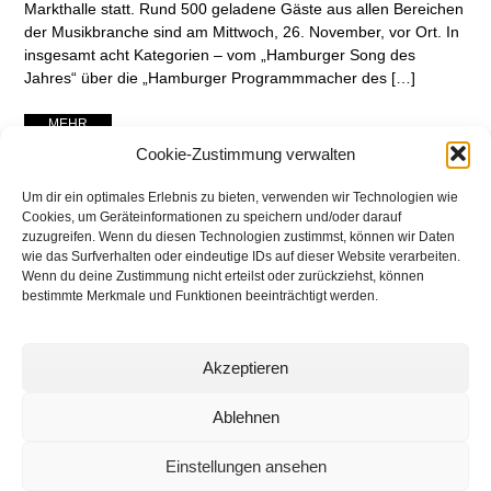
Markthalle statt. Rund 500 geladene Gäste aus allen Bereichen
der Musikbranche sind am Mittwoch, 26. November, vor Ort. In
insgesamt acht Kategorien – vom „Hamburger Song des
Jahres“ über die „Hamburger Programmmacher des […]
... MEHR ...
Cookie-Zustimmung verwalten
Um dir ein optimales Erlebnis zu bieten, verwenden wir Technologien wie
Cookies, um Geräteinformationen zu speichern und/oder darauf
zuzugreifen. Wenn du diesen Technologien zustimmst, können wir Daten
wie das Surfverhalten oder eindeutige IDs auf dieser Website verarbeiten.
Wenn du deine Zustimmung nicht erteilst oder zurückziehst, können
bestimmte Merkmale und Funktionen beeinträchtigt werden.
Akzeptieren
networking Media | Artist
Communication
Ablehnen
Einstellungen ansehen
© 2025 networking Media - Kai Manke
Bei der Lutherbuche 30A, 22529 Hamburg / Germany - +49 171 830 4044