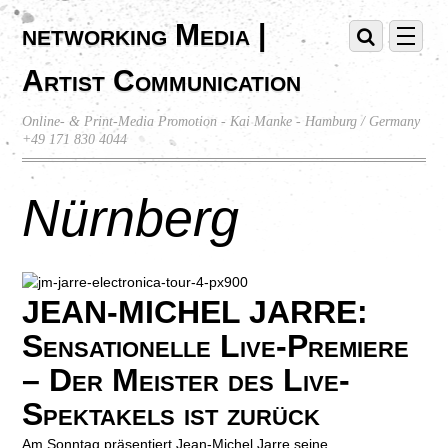
networking Media |
Artist Communication
Online- & Print-Media Promotion - Kai Manke - Hamburg / Germany
+49 171 830 4044
Nürnberg
JEAN-MICHEL JARRE:
Sensationelle Live-Premiere
– Der Meister des Live-
Spektakels ist zurück
Am Sonntag präsentiert Jean-Michel Jarre seine