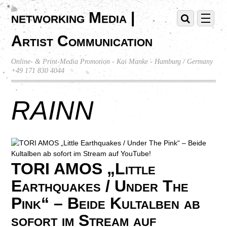
networking Media |
Artist Communication
Online- & Print-Media Promotion - Kai Manke - Hamburg / Germany
+49 171 830 4044
RAINN
TORI AMOS „Little
Earthquakes / Under The
Pink“ – Beide Kultalben ab
sofort im Stream auf