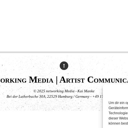
orking Media | Artist Communic
© 2025 networking Media - Kai Manke
Bei der Lutherbuche 30A, 22529 Hamburg / Germany - +49 171 830 4044
Um dir ein o
Geräteinfor
Technologien
dieser Websi
können best