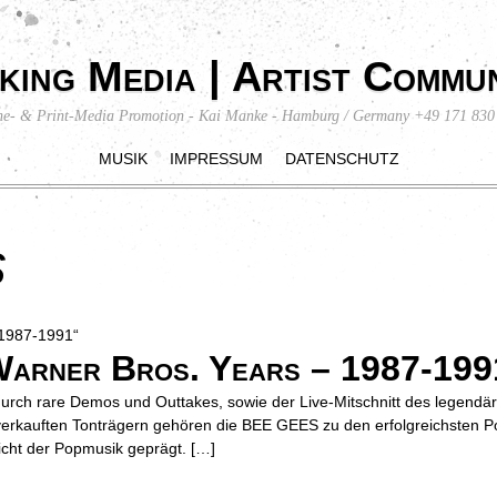
king Media | Artist Commun
ne- & Print-Media Promotion - Kai Manke - Hamburg / Germany +49 171 830
MUSIK
IMPRESSUM
DATENSCHUTZ
s
rner Bros. Years – 1987-199
durch rare Demos und Outtakes, sowie der Live-Mitschnitt des legendäre
 verkauften Tonträgern gehören die BEE GEES zu den erfolgreichsten P
cht der Popmusik geprägt. […]