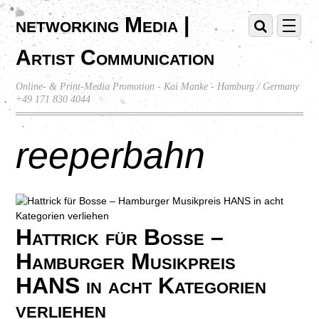
networking Media |
Artist Communication
Online- & Print-Media Promotion - Kai Manke - Hamburg / Germany
+49 171 830 4044
reeperbahn
Hattrick für Bosse –
Hamburger Musikpreis
HANS in acht Kategorien
verliehen