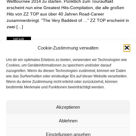
Welttournee 2014 zu starten. Pünktlich zum Tourauftakt
erscheint nun eine Greatest Hits-Compilation, die alle großen
Hits von ZZ TOP aus über 40 Jahren Road-Career
zusammenbringt. “The Very Baddest of …” ZZ TOP erscheint in
zwei […]
... MEHR ...
Cookie-Zustimmung verwalten
Um dir ein optimales Erlebnis zu bieten, verwenden wir Technologien wie
Cookies, um Geräteinformationen zu speichern und/oder darauf
zuzugreifen. Wenn du diesen Technologien zustimmst, können wir Daten
wie das Surfverhalten oder eindeutige IDs auf dieser Website verarbeiten.
Wenn du deine Zustimmung nicht erteilst oder zurückziehst, können
bestimmte Merkmale und Funktionen beeinträchtigt werden.
Akzeptieren
networking Media | Artist
Communication
Ablehnen
Einstellungen ansehen
© 2025 networking Media - Kai Manke