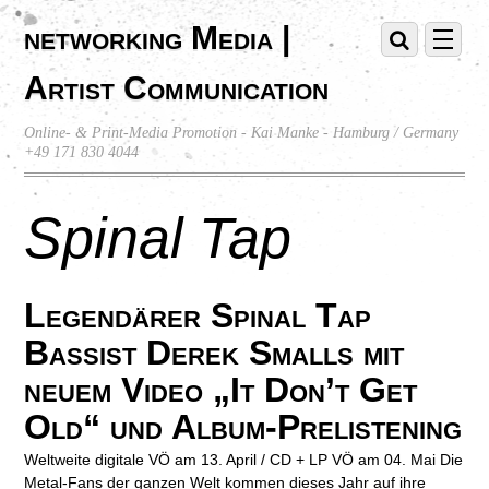
networking Media |
Artist Communication
Online- & Print-Media Promotion - Kai Manke - Hamburg / Germany
+49 171 830 4044
Spinal Tap
Legendärer Spinal Tap
Bassist Derek Smalls mit
neuem Video „It Don’t Get
Old“ und Album-Prelistening
Weltweite digitale VÖ am 13. April / CD + LP VÖ am 04. Mai Die
Metal-Fans der ganzen Welt kommen dieses Jahr auf ihre