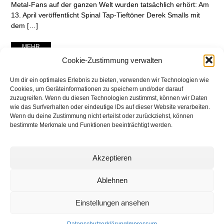
Metal-Fans auf der ganzen Welt wurden tatsächlich erhört: Am
13. April veröffentlicht Spinal Tap-Tieftöner Derek Smalls mit
dem […]
... MEHR ...
Cookie-Zustimmung verwalten
Um dir ein optimales Erlebnis zu bieten, verwenden wir Technologien wie
Cookies, um Geräteinformationen zu speichern und/oder darauf
zuzugreifen. Wenn du diesen Technologien zustimmst, können wir Daten
wie das Surfverhalten oder eindeutige IDs auf dieser Website verarbeiten.
Wenn du deine Zustimmung nicht erteilst oder zurückziehst, können
bestimmte Merkmale und Funktionen beeinträchtigt werden.
Akzeptieren
networking Media | Artist
Communication
Ablehnen
Einstellungen ansehen
© 2025 networking Media - Kai Manke
Bei der Lutherbuche 30A, 22529 Hamburg / Germany - +49 171 830 4044