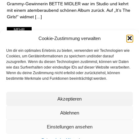
Grammy-Gewinnerin BETTE MIDLER war im Studio und kehrt
mit einem atemberaubend schönen Album zurück. Auf „It’s The
Girls!“ widmet […]
... MEHR ...
Cookie-Zustimmung verwalten
Um dir ein optimales Erlebnis zu bieten, verwenden wir Technologien wie
Cookies, um Geräteinformationen zu speichern und/oder darauf
zuzugreifen. Wenn du diesen Technologien zustimmst, können wir Daten
wie das Surfverhalten oder eindeutige IDs auf dieser Website verarbeiten.
Wenn du deine Zustimmung nicht erteilst oder zurückziehst, können
bestimmte Merkmale und Funktionen beeinträchtigt werden.
Akzeptieren
networking Media | Artist
Communication
Ablehnen
Einstellungen ansehen
© 2025 networking Media - Kai Manke
Bei der Lutherbuche 30A, 22529 Hamburg / Germany - +49 171 830 4044