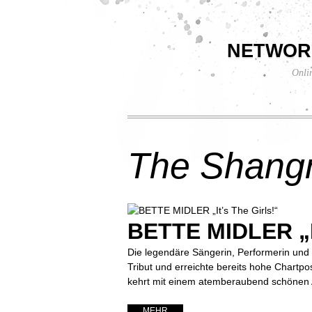
networ
Onli
The Shangr
BETTE MIDLER „It
Die legendäre Sängerin, Performerin und S
Tribut und erreichte bereits hohe Char
kehrt mit einem atemberaubend schönen Al
... MEHR ...