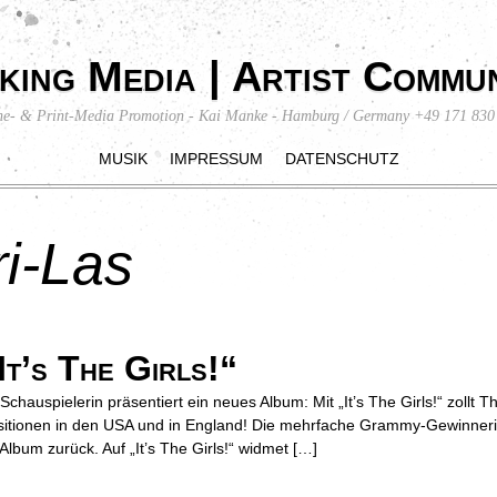
king Media | Artist Commun
ne- & Print-Media Promotion - Kai Manke - Hamburg / Germany +49 171 830
MUSIK
IMPRESSUM
DATENSCHUTZ
i-Las
’s The Girls!“
chauspielerin präsentiert ein neues Album: Mit „It’s The Girls!“ zollt
tpositionen in den USA und in England! Die mehrfache Grammy-Gewinn
bum zurück. Auf „It’s The Girls!“ widmet […]