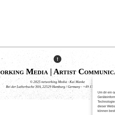
orking Media | Artist Communic
© 2025 networking Media - Kai Manke
Bei der Lutherbuche 30A, 22529 Hamburg / Germany - +49 171 830 4044
Um dir ein o
Geräteinfor
Technologien
dieser Websi
können best