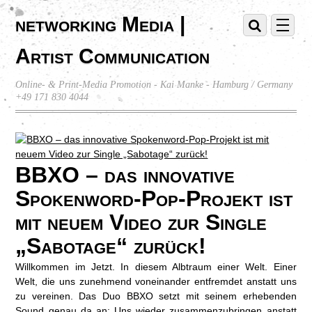
networking Media |
Artist Communication
Online- & Print-Media Promotion - Kai Manke - Hamburg / Germany
+49 171 830 4044
BBXO – das innovative
Spokenword-Pop-Projekt ist
mit neuem Video zur Single
„Sabotage“ zurück!
Willkommen im Jetzt. In diesem Albtraum einer Welt. Einer
Welt, die uns zunehmend voneinander entfremdet anstatt uns
zu vereinen. Das Duo BBXO setzt mit seinem erhebenden
Sound genau da an: Uns wieder zusammenzubringen anstatt