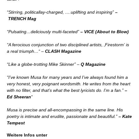
“Stirring, politicallay-charged, ….uplifting and inspiring”
–
TRENCH Mag
“Pulsating…deliciously multi-faceted”
– VICE (About to Blow)
“
A ferocious conjunction of two disciplined artists, ‚Firestorm‘ is
a real triumph
…“ –
CLASH Magazine
“Like a globe-trotting Mike Skinner” –
Q Magazine
“I’ve known Musa for many years and I’ve always found him a
very honest, very poignant wordsmith. He writes from the heart
with no filter, and that’s what the best lyricists do. I’m a fan.”
–
Ed Sheeran
“
Musa is precise and all-encompassing in the same line. His
poetry is intimate and erudite, passionate and beautiful.”
– Kate
Tempest
Weitere Infos unter