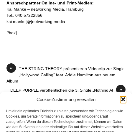
Ansprechpartner Online- und Print-Medien:
Kai Manke – networking Media, Hamburg
Tel.: 040 57222856
kai.manke[@]networking.media
[/box]
«
THE STRING THEORY präsentieren Videoclip zur Single
„Hollywood Calling“ feat. Addie Hamilton aus neuem
Album
»
DEEP PURPLE veröffentlichen die 3. Single „Nothing At
All“ von ihrem kommenden Album „Whoosh!“
Cookie-Zustimmung verwalten
Um dir ein optimales Erlebnis zu bieten, verwenden wir Technologien wie
Cookies, um Geräteinformationen zu speichern und/oder darauf
zuzugreifen. Wenn du diesen Technologien zustimmst, können wir Daten
wie das Surfverhalten oder eindeutige IDs auf dieser Website verarbeiten.