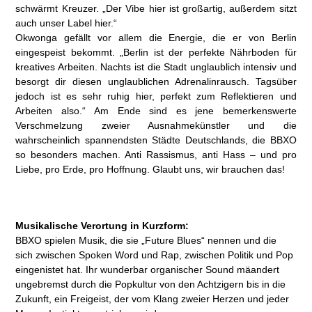
schwärmt Kreuzer. „Der Vibe hier ist großartig, außerdem sitzt
auch unser Label hier.“
Okwonga gefällt vor allem die Energie, die er von Berlin
eingespeist bekommt. „Berlin ist der perfekte Nährboden für
kreatives Arbeiten. Nachts ist die Stadt unglaublich intensiv und
besorgt dir diesen unglaublichen Adrenalinrausch. Tagsüber
jedoch ist es sehr ruhig hier, perfekt zum Reflektieren und
Arbeiten also.“ Am Ende sind es jene bemerkenswerte
Verschmelzung zweier Ausnahmekünstler und die
wahrscheinlich spannendsten Städte Deutschlands, die BBXO
so besonders machen. Anti Rassismus, anti Hass – und pro
Liebe, pro Erde, pro Hoffnung. Glaubt uns, wir brauchen das!
Musikalische Verortung in Kurzform:
BBXO spielen Musik, die sie „Future Blues“ nennen und die
sich zwischen Spoken Word und Rap, zwischen Politik und Pop
eingenistet hat. Ihr wunderbar organischer Sound mäandert
ungebremst durch die Popkultur von den Achtzigern bis in die
Zukunft, ein Freigeist, der vom Klang zweier Herzen und jeder