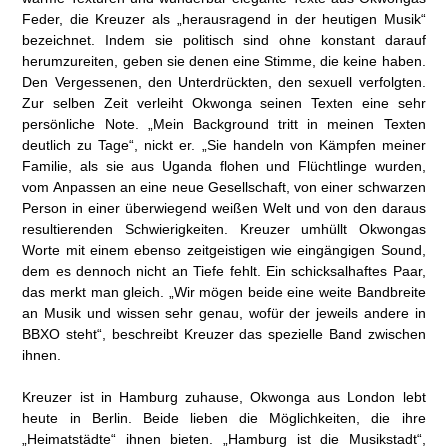
Feder, die Kreuzer als „herausragend in der heutigen Musik“
bezeichnet. Indem sie politisch sind ohne konstant darauf
herumzureiten, geben sie denen eine Stimme, die keine haben.
Den Vergessenen, den Unterdrückten, den sexuell verfolgten.
Zur selben Zeit verleiht Okwonga seinen Texten eine sehr
persönliche Note. „Mein Background tritt in meinen Texten
deutlich zu Tage“, nickt er. „Sie handeln von Kämpfen meiner
Familie, als sie aus Uganda flohen und Flüchtlinge wurden,
vom Anpassen an eine neue Gesellschaft, von einer schwarzen
Person in einer überwiegend weißen Welt und von den daraus
resultierenden Schwierigkeiten. Kreuzer umhüllt Okwongas
Worte mit einem ebenso zeitgeistigen wie eingängigen Sound,
dem es dennoch nicht an Tiefe fehlt. Ein schicksalhaftes Paar,
das merkt man gleich. „Wir mögen beide eine weite Bandbreite
an Musik und wissen sehr genau, wofür der jeweils andere in
BBXO steht“, beschreibt Kreuzer das spezielle Band zwischen
ihnen.
Kreuzer ist in Hamburg zuhause, Okwonga aus London lebt
heute in Berlin. Beide lieben die Möglichkeiten, die ihre
„Heimatstädte“ ihnen bieten. „Hamburg ist die Musikstadt“,