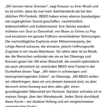
„Wir kennen keine Grenzen“, sagt Kreuzer zu ihrer Musik und
es ist schön, dass da mal mehr dahintersteckt als bei den
üblichen PR-Floskeln. BBXO haben einen ebenso basslastigen
wie zugänglichen Sound geschaffen, nachdrücklich,
leidenschaftlich und kraftstrotzend. Ihre Stücke wandern
mühelos von Soul zu Dancehall, von Blues zu Grime zu Pop
und evozieren ein ganzes Füllhorn verschiedener Stimmungen:
Die nachmittägliche Euphorie einer Mittsommerparty, der
ruhige Abend zuhause, die einsame, jedoch hoffnungsvolle
Zugreise in ein neues Abenteuer. Vor allem aber ist es Musik,
der die Menschen verbindet wie sie es bei Okwonga und
Kreuzer getan hat. Mit einer Botschaft, die sowohl optimistisch
als auch altruistisch ist, entzünden BBXO eine Fackel in der
Dunkelheit dieser Tage. „Wir leben in schwierigen und
besorgniserregenden Zeiten“, so Okwonga. „Mit BBXO wollen
wir rüberbringen, dass wir uns dessen bewusst sind, es aber
dennoch einen Ausweg aus dem allen gibt, einen
grundlegenden Silberstreif am Horizont. Darüber schreibe ich in
meinen Songs: über den Wendepunkt. Jedes Stück durchläuft
diese Kurve – ein düsterer Anfang und ein vergleichsweise
optimistisches Ende.“