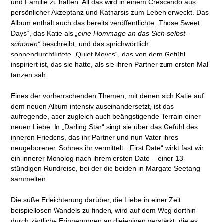
und Familie zu halten. All das wird in einem Crescendo aus
persönlicher Akzeptanz und Katharsis zum Leben erweckt. Das
Album enthält auch das bereits veröffentlichte „Those Sweet
Days“, das Katie als
„eine Hommage an das Sich-selbst-
schonen“
beschreibt, und das sprichwörtlich
sonnendurchflutete „Quiet Moves“, das von dem Gefühl
inspiriert ist, das sie hatte, als sie ihren Partner zum ersten Mal
tanzen sah.
Eines der vorherrschenden Themen, mit denen sich Katie auf
dem neuen Album intensiv auseinandersetzt, ist das
aufregende, aber zugleich auch beängstigende Terrain einer
neuen Liebe. In „Darling Star“ singt sie über das Gefühl des
inneren Friedens, das ihr Partner und nun Vater ihres
neugeborenen Sohnes ihr vermittelt. „First Date“
wirkt fast wir
ein innerer Monolog nach ihrem ersten Date – einer 13-
stündigen Rundreise, bei der die beiden in Margate Seetang
sammelten.
Die süße Erleichterung darüber, die Liebe in einer Zeit
beispiellosen Wandels zu finden, wird auf dem Weg dorthin
durch zärtliche Erinnerungen an diejenigen verstärkt, die es