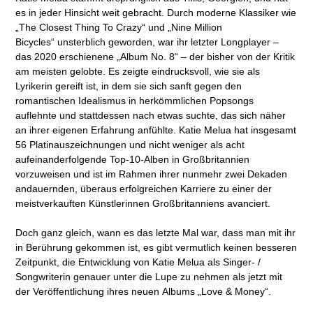
es in jeder Hinsicht weit gebracht. Durch moderne Klassiker wie
„The Closest Thing To Crazy“ und „Nine Million
Bicycles“ unsterblich geworden, war ihr letzter Longplayer –
das 2020 erschienene „Album No. 8“ – der bisher von der Kritik
am meisten gelobte. Es zeigte eindrucksvoll, wie sie als
Lyrikerin gereift ist, in dem sie sich sanft gegen den
romantischen Idealismus in herkömmlichen Popsongs
auflehnte und stattdessen nach etwas suchte, das sich näher
an ihrer eigenen Erfahrung anfühlte. Katie Melua hat insgesamt
56 Platinauszeichnungen und nicht weniger als acht
aufeinanderfolgende Top-10-Alben in Großbritannien
vorzuweisen und ist im Rahmen ihrer nunmehr zwei Dekaden
andauernden, überaus erfolgreichen Karriere zu einer der
meistverkauften Künstlerinnen Großbritanniens avanciert.
Doch ganz gleich, wann es das letzte Mal war, dass man mit ihr
in Berührung gekommen ist, es gibt vermutlich keinen besseren
Zeitpunkt, die Entwicklung von Katie Melua als Singer- /
Songwriterin genauer unter die Lupe zu nehmen als jetzt mit
der Veröffentlichung ihres neuen Albums „Love & Money“.