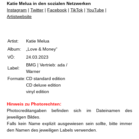
Katie Melua in den sozialen Netzwerken
Instagram
|
Twitter
|
Facebook
|
TikTok
|
YouTube
|
Artistw
ebsite
Artist:
Katie Melua
Album:
„Love & Money“
VÖ:
24.03.2023
BMG | Vertrieb: ada /
Label:
Warner
Formate:
CD standard edition
CD deluxe edition
vinyl edition
Hinweis zu Photorechten:
Photocreditangaben befinden sich im Dateinamen des
jeweiligen Bildes.
Falls kein Name explizit ausgewiesen sein sollte, bitte immer
den Namen des jeweiligen Labels verwenden.