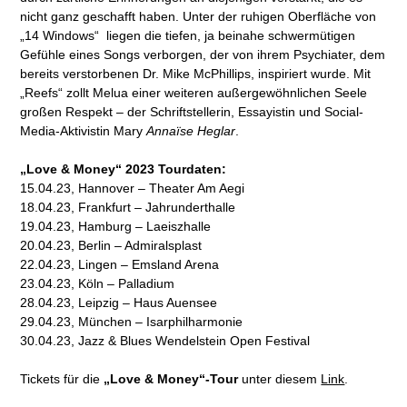
nicht ganz geschafft haben. Unter der ruhigen Oberfläche von
„14 Windows“ liegen die tiefen, ja beinahe schwermütigen
Gefühle eines Songs verborgen, der von ihrem Psychiater, dem
bereits verstorbenen Dr. Mike McPhillips, inspiriert wurde. Mit
„Reefs“ zollt Melua einer weiteren außergewöhnlichen Seele
großen Respekt – der Schriftstellerin, Essayistin und Social-
Media-Aktivistin Mary
Annaïse Heglar
.
„Love & Money“ 2023 Tourdaten:
15.04.23, Hannover – Theater Am Aegi
18.04.23, Frankfurt – Jahrunderthalle
19.04.23, Hamburg – Laeiszhalle
20.04.23, Berlin – Admiralsplast
22.04.23, Lingen – Emsland Arena
23.04.23, Köln – Palladium
28.04.23, Leipzig – Haus Auensee
29.04.23, München – Isarphilharmonie
30.04.23, Jazz & Blues Wendelstein Open Festival
Tickets für die
„Love & Money“-Tour
unter diesem
Link
.