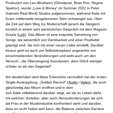
Produziert von
Leo Abrahams
(Ghostpoet, Brian Eno, Regina
Spektor), wurde „Love & Money“ im Sommer 2022 in Peter
Gabriels Real World Studios aufgenommen, während Katie mit
ihrem mittlerweile neugeborenen Sohn schwanger war. Über
die Zeit auf dem Weg zur Mutterschaft sprach die Sängerin
kürzlich in einem sehr persönlichen Gespräch mit dem Magazin
Grazia (
Link
). Das Album ist eine exquisite Sammlung von
Songs, die wesentlich von Dankbarkeit und einer Positivität
geprägt sind, die sich mit einer neuen Liebe einstellt. Darüber
hinaus geht es auch um Selbstakzeptanz angesichts von
einschneidenden Veränderungen und wohl auch um den
Versuch,
„die Überzeugung loszulassen, dass Glück weniger
schwer ist als das Gegenteil“
.
Am deutlichsten wird diese Erkenntnis vermutlich bei der ersten
Single-Auskopplung, „Golden Record“
(
Audio
/
Video
), die auch
gleichzeitig das Album eröffnet und in dem
sich Katie reflektierend darüber zeigt, wo sie im Leben steht;
mit welchen Vorteilen, aber auch Herausforderungen sie sich
als Frau in der Musikindustrie konfrontiert sieht und darüber,
dass es recht heikel sein kann, die Balance zwischen Karriere