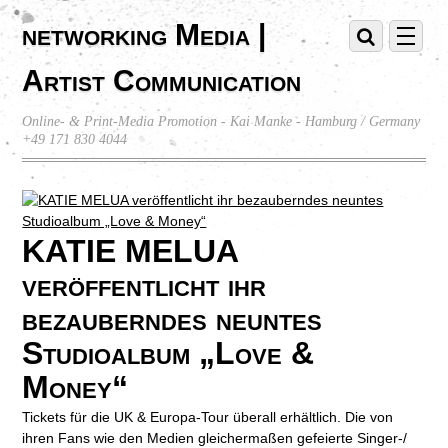
networking Media |
Artist Communication
Online- & Print-Media Promotion - Kai Manke - Hamburg / Germany
+49 171 830 4044
KATIE MELUA
veröffentlicht ihr
bezauberndes neuntes
Studioalbum „Love &
Money“
Tickets für die UK & Europa-Tour überall erhältlich. Die von
ihren Fans wie den Medien gleichermaßen gefeierte Singer-/