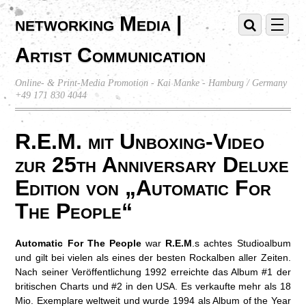
networking Media |
Artist Communication
Online- & Print-Media Promotion - Kai Manke - Hamburg / Germany
+49 171 830 4044
R.E.M. mit Unboxing-Video
zur 25th Anniversary Deluxe
Edition von „Automatic For
The People“
Automatic For The People
war
R.E.M
.s achtes Studioalbum
und gilt bei vielen als eines der besten Rockalben aller Zeiten.
Nach seiner Veröffentlichung 1992 erreichte das Album #1 der
britischen Charts und #2 in den USA. Es verkaufte mehr als 18
Mio. Exemplare weltweit und wurde 1994 als Album of the Year