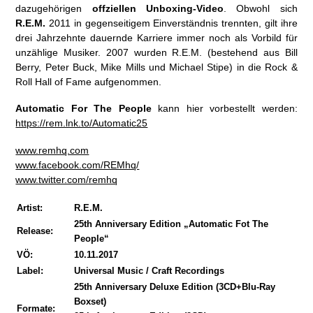
dazugehörigen
offziellen Unboxing-Video
. Obwohl sich
R.E.M.
2011 in gegenseitigem Einverständnis trennten, gilt ihre
drei Jahrzehnte dauernde Karriere immer noch als Vorbild für
unzählige Musiker. 2007 wurden R.E.M. (bestehend aus Bill
Berry, Peter Buck, Mike Mills und Michael Stipe) in die Rock &
Roll Hall of Fame aufgenommen.
Automatic For The People
kann hier vorbestellt werden:
https://rem.lnk.to/Automatic25
www.remhq.com
www.facebook.com/REMhq/
www.twitter.com/remhq
Artist:
R.E.M.
25th Anniversary Edition „Automatic Fot The
Release:
People“
VÖ:
10.11.2017
Label:
Universal Music / Craft Recordings
25th Anniversary Deluxe Edition (3CD+Blu-Ray
Boxset)
Formate: