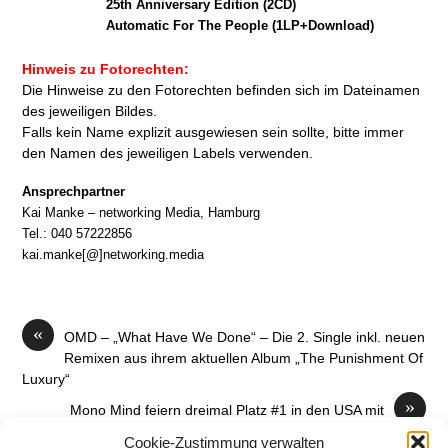
25th Anniversary Edition (2CD)
Automatic For The People (1LP+Download)
Hinweis zu Fotorechten:
Die Hinweise zu den Fotorechten befinden sich im Dateinamen
des jeweiligen Bildes.
Falls kein Name explizit ausgewiesen sein sollte, bitte immer
den Namen des jeweiligen Labels verwenden.
Ansprechpartner
Kai Manke – networking Media, Hamburg
Tel.: 040 57222856
kai.manke[@]networking.media
«
OMD – „What Have We Done“ – Die 2. Single inkl. neuen
Remixen aus ihrem aktuellen Album „The Punishment Of
Luxury“
»
Mono Mind feiern dreimal Platz #1 in den USA mit
Debütsingle „Save Me A Place“
Cookie-Zustimmung verwalten