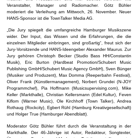
Veranstalter, Manager und Radiomacher. Götz Bühler
moderiert die Verleihung am Mittwoch, 26. November. Neuer
HANS-Sponsor ist die TownTalker Media AG.
„Die Jury spiegelt die umfangreiche Hamburger Musikszene
wider. Der Input, das Wissen und die Erfahrungen, die die
einzelnen Mitglieder einbringen, sind großartig“, freut sich der
Jury-Vorsitzende und HANS-Ideengeber Alexander Maurus. Zur
Jury gehören Christoph Becker (Studio Bass HH/Constantin
Musik), Eric Burton (Hardbeat Promotion/Schubert Music
Publishing GmbH/Schubert Music Agency GmbH), Sven Bünger
(Musiker und Produzent), Max Domma (Reeperbahn Festival),
Oliver Frank (Künstlermanagement), Norbert Grundei (N-JOY
Programmchef), Pia Hoffmann (Musicsupervising.com), Mike
Keller (Markthalle), Christian Kellersmann (Edel:Kultur), Feven
Kiflom (Warner Music), Ole Kirchhoff (Town Talker), Andrea
Rothaug (Rockcity), Egbert Rühl (Hamburg Kreativgesellschaft)
und Holger True (Hamburger Abendblatt).
Moderator Götz Bühler führt durch die Veranstaltung in der
Markthalle. Der 46-Jährige ist Autor, Redakteur, Songtexter,