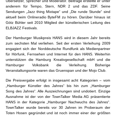
Übersetzer, Sprecher und Moderator. Beiträge erstellte er unter
anderem für Tempo, Stern, NDR 2 und das ZDF. Seine
Sendungen „Jazz thing Mixtape“ und „Die runde Stunde“ sind
aktuell beim Onlineradio ByteFM zu hören. Darüber hinaus ist
Götz Bühler seit 2010 Mitglied der künstlerischen Leitung des
ELBJAZZ Festivals.
Der Hamburger Musikpreis HANS wird in diesem Jahr bereits
zum sechsten Mal verliehen. Seit der ersten Verleihung 2009
engagiert sich der Norddeutsche Rundfunk als Medienpartner
für Hörfunk, Fernsehen und Internet für den HANS. Weiterhin
unterstützen die Hamburg Kreativgesellschaft mbH und die
Hamburger Volksbank die Verleihung. Bisherige
Veranstaltungsorte waren das Gruenspan und der Mojo Club.
Die Preisvergabe erfolgt in insgesamt acht Kategorien – vom
„Hamburger Künstler des Jahres“ bis hin zum „Hamburger
Song des Jahres“. Alle Auszeichnungen sind undotiert. Einzige
Ausnahme ist der von der TownTalker Media AG präsentierte
HANS in der Kategorie „Hamburger Nachwuchs des Jahres“.
TownTalker wurde bereits vor 30 Jahren im Proberaum der
Toten Hosen gegründet und ist noch immer einer der größten