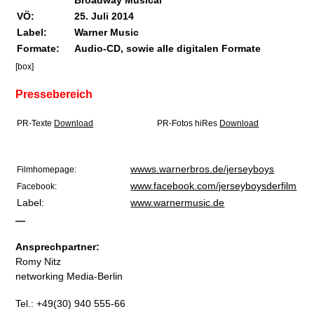
Broadway Musical
VÖ:
25. Juli 2014
Label:
Warner Music
Formate:
Audio-CD, sowie alle digitalen Formate
[box]
Pressebereich
PR-Texte
Download
PR-Fotos hiRes
Download
wwws.warnerbros.de/jerseyboys
Filmhomepage:
www.facebook.com/jerseyboysderfilm
Facebook:
Label:
www.warnermusic.de
—
Ansprechpartner:
Romy Nitz
networking Media-Berlin
Tel.: +49(30) 940 555-66