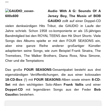
—
Audio With A G: Sounds Of A
Jersey Boy, The Music of BOB
GAUDIO
zollt auf einer Doppel-CD
vielen denkwürdigen Hits Tribut, die GAUDIO in Laufe der
Jahre schrieb. Schon 1958 co-komponierte er als 15-jähriges
Bandmitglied bei den ROYAL TEENS den Hit
Short Shorts
. Viele
Songs des Albums spielte er mit den FOUR SEASONS ein,
aber eine ganze Reihe anderer großartiger Künstler
adaptierten seine Songs, wie zum Beispiel Frank Sinatra, The
Tremeloes, The Walker Brothers, Diana Ross, Nina Simone,
Cher und die Temptations
Das große
FOUR SEASONS
-Gesamtpaket besteht aus drei
eigenständigen Veröffentlichungen, die aus einer kolossalen
18-CD-Box
(!) mit
FOUR SEASONS
-Alben sowie einem
8-CD-
Set
mit den wichtigsten Solo-Alben
Frank Vallis
und einer
Doppel-CD
mit legendären Songs aus der Feder
Bob
Gaudio
s bestehen.