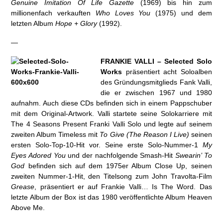
Genuine Imitation Of Life Gazette
(1969) bis hin zum
millionenfach verkauften
Who Loves You
(1975) und dem
letzten Album
Hope + Glory
(1992).
—
FRANKIE VALLI – Selected Solo
Works
präsentiert acht Soloalben
des Gründungsmitglieds Fank Valli,
die er zwischen 1967 und 1980
aufnahm. Auch diese CDs befinden sich in einem Pappschuber
mit dem Original-Artwork. Valli startete seine Solokarriere mit
The 4 Seasons Present Franki Valli Solo und legte auf seinem
zweiten Album Timeless mit
To Give (The Reason I Live)
seinen
ersten Solo-Top-10-Hit vor. Seine erste Solo-Nummer-1
My
Eyes Adored You
und der nachfolgende Smash-Hit
Swearin’ To
God
befinden sich auf dem 1975er Album Close Up, seinen
zweiten Nummer-1-Hit, den Titelsong zum John Travolta-Film
Grease
, präsentiert er auf Frankie Valli… Is The Word. Das
letzte Album der Box ist das 1980 veröffentlichte Album Heaven
Above Me.