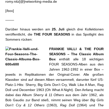
romy.nitz[@]networking-media.de
[/box]
——–
Darüber hinaus werden am
25. Juli
gleich drei Kollektionen
veröffentlicht, die
THE FOUR SEASONS
in das Spotlight des
Sommers rücken:
FRANKIE VALLI & THE FOUR
SEASONS – The Classic Album
Box
enthält alle 18 wichtigen
FOUR SEASONS-Alben aus den
Jahren 1962-1992 in einer Box –
jeweils in Replikationen der Original-Cover. Alle großen
Klassiker sind auf diesen Alben versammelt, darunter fünf US-
Platz-1-Hits: Sherry, Big Girls Don’t Cry, Walk Like A Man, Rag
Doll und December 1963 (Oh What A Night). Den Anfang macht
dabei das Album
Sherry & 11 Others
aus dem Jahr 1962, als
Bob Gaudio zur Band stieß, nimmt seinen Weg über
Big Girls
Don’t Cry & 12 Others
(1963),
Rag Doll
(1964) und
The