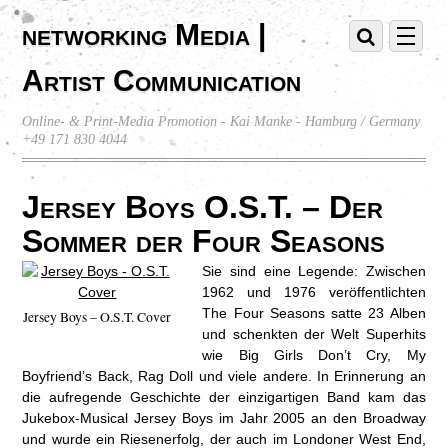
networking Media |
Artist Communication
Online- & Print-Media Promotion - Kai Manke - Hamburg / Germany
+49 171 830 4044
Jersey Boys O.S.T. – Der
Sommer der Four Seasons
Sie sind eine Legende: Zwischen
1962 und 1976 veröffentlichten
The Four Seasons satte 23 Alben
Jersey Boys – O.S.T. Cover
und schenkten der Welt Superhits
wie Big Girls Don’t Cry, My
Boyfriend’s Back, Rag Doll und viele andere.
In Erinnerung an
die aufregende Geschichte der einzigartigen Band kam das
Jukebox-Musical Jersey Boys im Jahr 2005 an den Broadway
und wurde ein Riesenerfolg, der auch im Londoner West End,