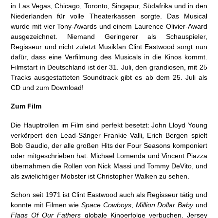
in Las Vegas, Chicago, Toronto, Singapur, Südafrika und in den
Niederlanden für volle Theaterkassen sorgte. Das Musical
wurde mit vier Tony-Awards und einem Laurence Olivier-Award
ausgezeichnet. Niemand Geringerer als Schauspieler,
Regisseur und nicht zuletzt Musikfan Clint Eastwood sorgt nun
dafür, dass eine Verfilmung des Musicals in die Kinos kommt.
Filmstart in Deutschland ist der 31. Juli, den grandiosen, mit 25
Tracks ausgestatteten Soundtrack gibt es ab dem 25. Juli als
CD und zum Download!
Zum Film
Die Hauptrollen im Film sind perfekt besetzt: John Lloyd Young
verkörpert den Lead-Sänger Frankie Valli, Erich Bergen spielt
Bob Gaudio, der alle großen Hits der Four Seasons komponiert
oder mitgeschrieben hat. Michael Lomenda und Vincent Piazza
übernahmen die Rollen von Nick Massi und Tommy DeVito, und
als zwielichtiger Mobster ist Christopher Walken zu sehen.
Schon seit 1971 ist Clint Eastwood auch als Regisseur tätig und
konnte mit Filmen wie
Space Cowboys
,
Million Dollar Baby
und
Flags Of Our Fathers
globale Kinoerfolge verbuchen. Jersey