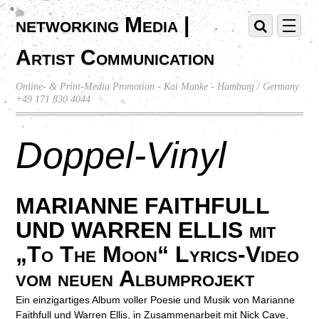
networking Media |
Artist Communication
Online- & Print-Media Promotion - Kai Manke - Hamburg / Germany
+49 171 830 4044
Doppel-Vinyl
MARIANNE FAITHFULL
UND WARREN ELLIS mit
„To The Moon“ Lyrics-Video
vom neuen Albumprojekt
Ein einzigartiges Album voller Poesie und Musik von Marianne
Faithfull und Warren Ellis, in Zusammenarbeit mit Nick Cave,