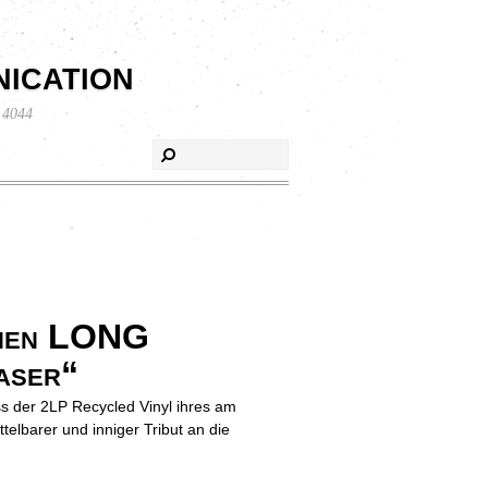
ication
 4044
ichen LONG
aser“
ss der 2LP Recycled Vinyl ihres am
lbarer und inniger Tribut an die