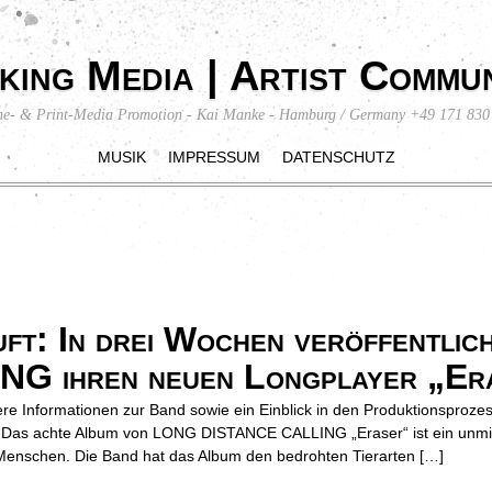
king Media | Artist Commun
ne- & Print-Media Promotion - Kai Manke - Hamburg / Germany +49 171 830
MUSIK
IMPRESSUM
DATENSCHUTZ
ft: In drei Wochen veröffentl
 ihren neuen Longplayer „Er
ere Informationen zur Band sowie ein Einblick in den Produktionsproze
 Das achte Album von LONG DISTANCE CALLING „Eraser“ ist ein unmitte
 Menschen. Die Band hat das Album den bedrohten Tierarten […]