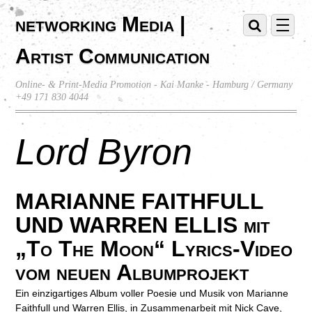
networking Media |
Artist Communication
Online- & Print-Media Promotion - Kai Manke - Hamburg / Germany
+49 171 830 4044
Lord Byron
MARIANNE FAITHFULL
UND WARREN ELLIS mit
„To The Moon“ Lyrics-Video
vom neuen Albumprojekt
Ein einzigartiges Album voller Poesie und Musik von Marianne
Faithfull und Warren Ellis, in Zusammenarbeit mit Nick Cave,