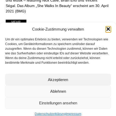
und Musik – featuring Nick Cave, Brian Eno und Vincent
Ségal. Das Album „She Walks In Beauty“ erscheint am 30. April
2021 (BMG)
... MEHR ...
Cookie-Zustimmung verwalten
Um dir ein optimales Erlebnis zu bieten, verwenden wir Technologien wie
Cookies, um Geräteinformationen zu speichern und/oder darauf
zuzugreifen. Wenn du diesen Technologien zustimmst, können wir Daten
wie das Surfverhalten oder eindeutige IDs auf dieser Website verarbeiten.
Wenn du deine Zustimmung nicht erteilst oder zurückziehst, können
bestimmte Merkmale und Funktionen beeinträchtigt werden.
Akzeptieren
networking Media | Artist
Communication
Ablehnen
Einstellungen ansehen
© 2025 networking Media - Kai Manke
Bei der Lutherbuche 30A, 22529 Hamburg / Germany - +49 171 830 4044
Datenschutzerklärung
Impressum