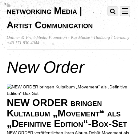
networking Media |
Artist Communication
Online- & Print-Media Promotion - Kai Manke - Hamburg / Germany
+49 171 830 4044
New Order
NEW ORDER bringen
Kultalbum „Movement“ als
„Definitive Edition“-Box-Set
NEW ORDER veröffentlichen ihres Album-Debüt Movement als