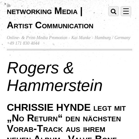
networking Media |
Artist Communication
Online- & Print-Media Promotion - Kai Manke - Hamburg / Germany
+49 171 830 4044
Rogers &
Hammerstein
CHRISSIE HYNDE legt mit
„No Return“ den nächsten
Vorab-Track aus ihrem