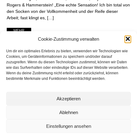
Rogers & Hammerstein! „Eine echte Sensation! Ich bin total von
den Socken von der Vollkommenheit und der Reife dieser
Arbeit; fast klingt es, […]
... MEHR ...
Cookie-Zustimmung verwalten
Um dir ein optimales Erlebnis zu bieten, verwenden wir Technologien wie
Cookies, um Geräteinformationen zu speichern und/oder darauf
zuzugreifen. Wenn du diesen Technologien zustimmst, können wir Daten
wie das Surfverhalten oder eindeutige IDs auf dieser Website verarbeiten.
Wenn du deine Zustimmung nicht erteilst oder zurückziehst, können
bestimmte Merkmale und Funktionen beeinträchtigt werden.
Akzeptieren
networking Media | Artist
Communication
Ablehnen
Einstellungen ansehen
© 2025 networking Media - Kai Manke
Bei der Lutherbuche 30A, 22529 Hamburg / Germany - +49 171 830 4044