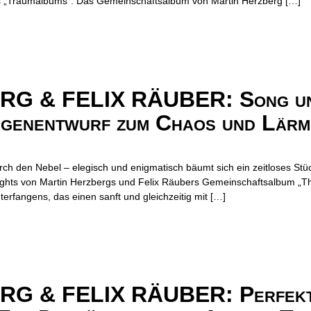
des „Traumalbums“. Das Gemeinschaftsalbum von Martin Herzberg […]
 & FELIX RÄUBER: Song und 
genentwurf zum Chaos und Lärm 
ch den Nebel – elegisch und enigmatisch bäumt sich ein zeitloses Stü
lights von Martin Herzbergs und Felix Räubers Gemeinschaftsalbum „Th
fangens, das einen sanft und gleichzeitig mit […]
 & FELIX RÄUBER: Perfekte 