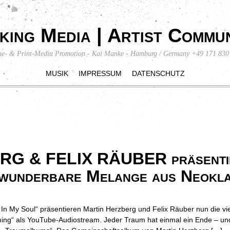
king Media | Artist Commun
ne- & Print-Media Promotion - Kai Manke - Hamburg / Germany +49 171 830
MUSIK
IMPRESSUM
DATENSCHUTZ
 & FELIX RÄUBER präsentier
 wunderbare Melange aus Neokla
r In My Soul“ präsentieren Martin Herzberg und Felix Räuber nun die v
ming“ als YouTube-Audiostream. Jeder Traum hat einmal ein Ende – un