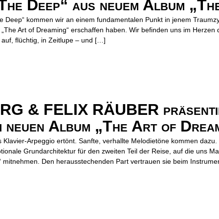
o The Deep“ aus neuem Album „Th
o The Deep“ kommen wir an einem fundamentalen Punkt in jenem Traumzy
The Art of Dreaming“ erschaffen haben. Wir befinden uns im Herzen 
auf, flüchtig, in Zeitlupe – und […]
 & FELIX RÄUBER präsentier
m neuen Album „The Art of Drea
 Klavier-Arpeggio ertönt. Sanfte, verhallte Melodietöne kommen dazu.
onale Grundarchitektur für den zweiten Teil der Reise, auf die uns Ma
 mitnehmen. Den herausstechenden Part vertrauen sie beim Instrument