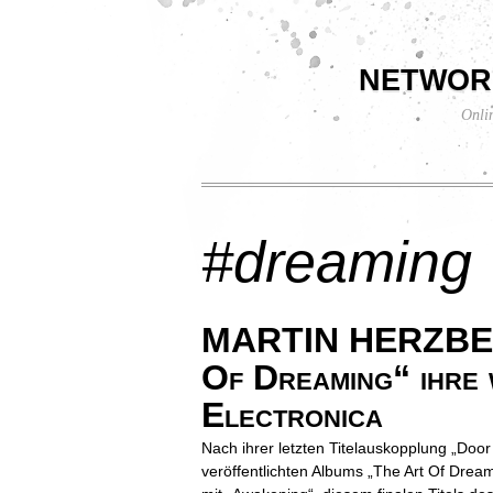
networ
Onli
#dreaming
MARTIN HERZBERG
Of Dreaming“ ihre
Electronica
Nach ihrer letzten Titelauskopplung „Doo
veröffentlichten Albums „The Art Of Drea