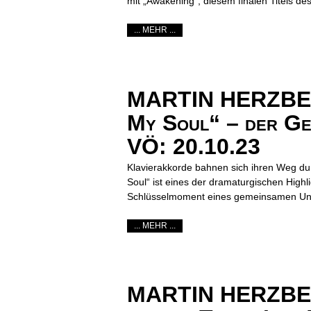
mit „Awakening“, diesem finalen Titels 
... MEHR ...
MARTIN HERZBERG
My Soul“ – der Ge
VÖ: 20.10.23
Klavierakkorde bahnen sich ihren Weg dur
Soul“ ist eines der dramaturgischen High
Schlüsselmoment eines gemeinsamen Unter
... MEHR ...
MARTIN HERZBERG