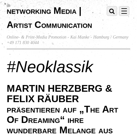
networking Media |
Artist Communication
Online- & Print-Media Promotion - Kai Manke - Hamburg / Germany
+49 171 830 4044
#Neoklassik
MARTIN HERZBERG &
FELIX RÄUBER
präsentieren auf „The Art
Of Dreaming“ ihre
wunderbare Melange aus