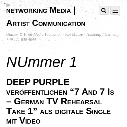
networking Media |
Artist Communication
Online- & Print-Media Promotion - Kai Manke - Hamburg / Germany
+49 171 830 4044
NUmmer 1
DEEP PURPLE
veröffentlichen “7 And 7 Is
– German TV Rehearsal
Take 1” als digitale Single
mit Video