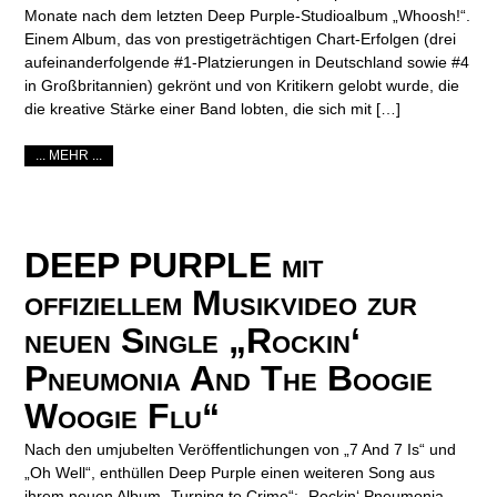
Monate nach dem letzten Deep Purple-Studioalbum „Whoosh!“.
Einem Album, das von prestigeträchtigen Chart-Erfolgen (drei
aufeinanderfolgende #1-Platzierungen in Deutschland sowie #4
in Großbritannien) gekrönt und von Kritikern gelobt wurde, die
die kreative Stärke einer Band lobten, die sich mit […]
... MEHR ...
DEEP PURPLE mit
offiziellem Musikvideo zur
neuen Single „Rockin‘
Pneumonia And The Boogie
Woogie Flu“
Nach den umjubelten Veröffentlichungen von „7 And 7 Is“ und
„Oh Well“, enthüllen Deep Purple einen weiteren Song aus
ihrem neuen Album „Turning to Crime“: „Rockin‘ Pneumonia