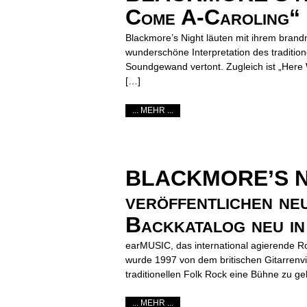
Come A-Caroling“
Blackmore’s Night läuten mit ihrem brand
wunderschöne Interpretation des traditio
Soundgewand vertont. Zugleich ist „Here
[…]
... MEHR ...
BLACKMORE’S NIG
veröffentlichen ne
Backkatalog neu i
earMUSIC, das international agierende R
wurde 1997 von dem britischen Gitarrenv
traditionellen Folk Rock eine Bühne zu g
... MEHR ...