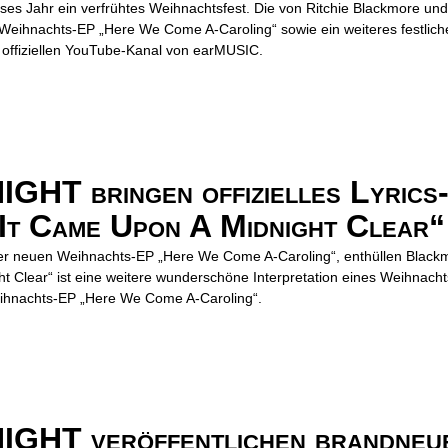
eses Jahr ein verfrühtes Weihnachtsfest. Die von Ritchie Blackmore u
 Weihnachts-EP „Here We Come A-Caroling“ sowie ein weiteres festliche
offiziellen YouTube-Kanal von earMUSIC.
T bringen offizielles Lyrics-
It Came Upon A Midnight Clear“
rer neuen Weihnachts-EP „Here We Come A-Caroling“, enthüllen Blackm
 Clear“ ist eine weitere wunderschöne Interpretation eines Weihnachts
hnachts-EP „Here We Come A-Caroling“.
HT veröffentlichen brandneu