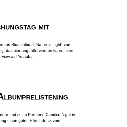
ungstag mit
euen Studioalbum „Nature’s Light“ von
ing, das hier angehört werden kann, feiern
erview auf Youtube.
lbumprelistening
more und seine Partnerin Candice Night in
Song einen guten Höreindruck vom