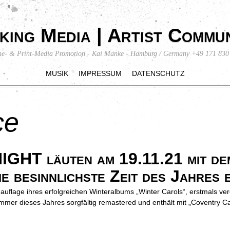
king Media | Artist Commun
ne- & Print-Media Promotion - Kai Manke - Hamburg / Germany +49 171 830
MUSIK
IMPRESSUM
DATENSCHUTZ
ce
T läuten am 19.11.21 mit dem
 besinnlichste Zeit des Jahres e
flage ihres erfolgreichen Winteralbums „Winter Carols“, erstmals ver
er dieses Jahres sorgfältig remastered und enthält mit „Coventry C