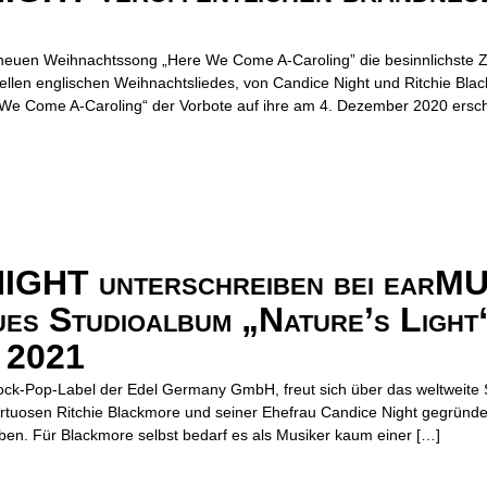
neuen Weihnachtssong „Here We Come A-Caroling” die besinnlichste Zei
nellen englischen Weihnachtsliedes, von Candice Night und Ritchie Bla
 We Come A-Caroling“ der Vorbote auf ihre am 4. Dezember 2020 ersc
HT unterschreiben bei earMU
ues Studioalbum „Nature’s Light“
n 2021
ock-Pop-Label der Edel Germany GmbH, freut sich über das weltweite 
irtuosen Ritchie Blackmore und seiner Ehefrau Candice Night gegründ
eben. Für Blackmore selbst bedarf es als Musiker kaum einer […]