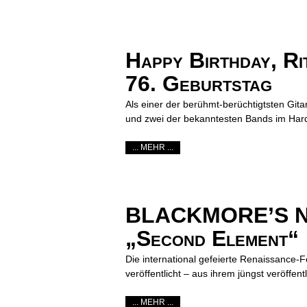
Happy Birthday, Ri
76. Geburtstag
Als einer der berühmt-berüchtigtsten Gita
und zwei der bekanntesten Bands im Har
... MEHR ...
BLACKMORE’S NIGH
„Second Element“
Die international gefeierte Renaissance-F
veröffentlicht – aus ihrem jüngst veröffent
... MEHR ...