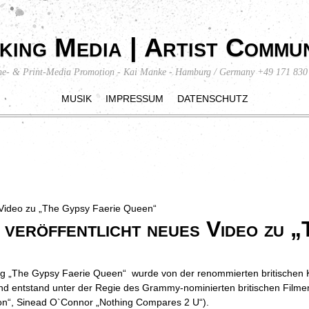
king Media | Artist Commun
ne- & Print-Media Promotion - Kai Manke - Hamburg / Germany +49 171 830
MUSIK
IMPRESSUM
DATENSCHUTZ
 veröffentlicht neues Video zu 
ong „The Gypsy Faerie Queen“ wurde von der renommierten britischen K
 und entstand unter der Regie des Grammy-nominierten britischen Fil
acon“, Sinead O`Connor „Nothing Compares 2 U“).