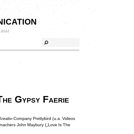
ication
 4044
„The Gypsy Faerie
reativ-Company Prettybird (u.a. Videos
memachers John Maybury („Love Is The